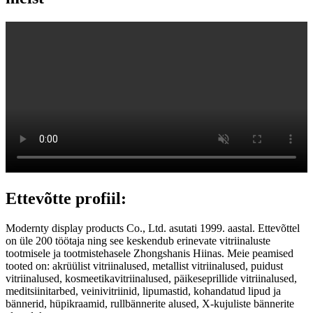
Ettevõtte profiil:
Modernty display products Co., Ltd. asutati 1999. aastal. Ettevõttel
on üle 200 töötaja ning see keskendub erinevate vitriinaluste
tootmisele ja tootmistehasele Zhongshanis Hiinas. Meie peamised
tooted on: akrüülist vitriinalused, metallist vitriinalused, puidust
vitriinalused, kosmeetikavitriinalused, päikeseprillide vitriinalused,
meditsiinitarbed, veinivitriinid, lipumastid, kohandatud lipud ja
bännerid, hüpikraamid, rullbännerite alused, X-kujuliste bännerite