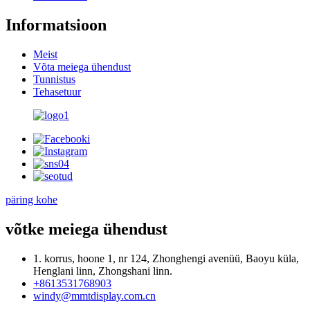
Informatsioon
Meist
Võta meiega ühendust
Tunnistus
Tehasetuur
päring kohe
võtke meiega ühendust
1. korrus, hoone 1, nr 124, Zhonghengi avenüü, Baoyu küla,
Henglani linn, Zhongshani linn.
+8613531768903
windy@mmtdisplay.com.cn