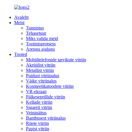
Avaleht
Meist
Tunnistus
Tehasetuur
Miks valida meid
Tootmisprotsess
Arengu ajalugu
Tooted
Mobiiltelefonide tarvikute vitriin
Akrüülist vitriin
Metallist vitriin
Puidust vitriinalus
Väike vitriinalus
Kosmeetikatoodete vitriin
VR-ekraan
Päikeseprillide vitriin
Kellade vitriin
Sigareti vitriin
Veininäitus
Bambusest vitriinalus
Riiete vitriin
Papist vitriin