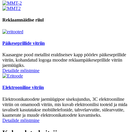
Reklaamnäidise riiul
Päikeseprillide vitriin
Kaasaegne pood metallist eraldiseisev kapp pöörlev päikeseprillide
vitriin, kohandatud logoga moodne reklaampäikeseprillide vitriin
jaemüügiks.
Detailide mõistmine
Elektrooniline vitriin
Elektroonikatoodete jaemüügipoe sisekujundus, 3C elektrooniline
vitriin on omamoodi vitriin, mis kuvab elektroonilisi tooteid ja mida
tavaliselt kasutatakse mobiiltelefonide, tahvelarvutite, sülearvutite,
kaamerate ja muude elektroonikatoodete kuvamiseks.
Detailide mõistmine