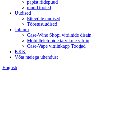
papist riidepuud
muud tooted
Uudised
Ettevõtte uudised
Tööstusuudised
Juhtum
Case-Wine Shopi vitriinide disain
Mobiiltelefonide tarvikute vitriin
Case-Vape vitriinkapp Tootjad
KKK
Võta meiega ühendust
English