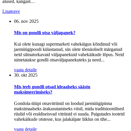
alused, kangast…
Lisateave
06. nov 2025
Mis on gondli otsa väljapanek?
Kui olete kunagi supermarketi vahekäigus kõndinud või
jaemüügipoodi külastanud, siis olete tõenäoliselt märganud
neid silmatorkavaid väljapanekuid vahekäikude lõpus. Neid
nimetatakse gondli otsaväljapanekuteks ja need...
vaata detaile
30. okt 2025
Mis teeb gondli otsad ideaalseks säästu
maksimeerimiseks?
Gondola-tüüpi otsavitriinid on loodud jaemüügipinna
maksimaalseks ärakasutamiseks viisil, mida traditsioonilised
riiulid või eraldiseisvad vitriinid ei suuda. Paigutades tooteid
vahekäikude otstesse, kus jalakäijate liiklus on tihe...
vaata detaile